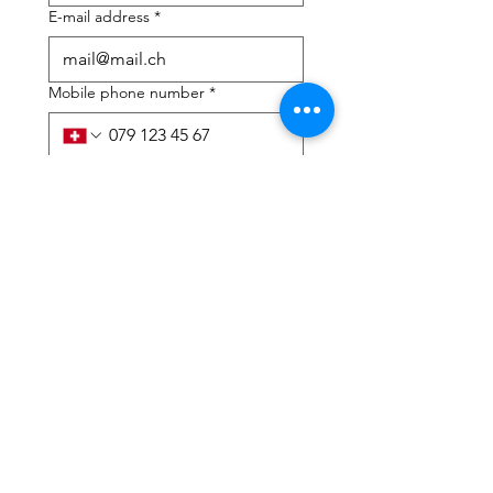
E-mail address
*
Mobile phone number
*
I need help with:
*
tax Declaration
Tax Consulting
I have read the privacy 
policy and terms and 
conditions
*
Submit