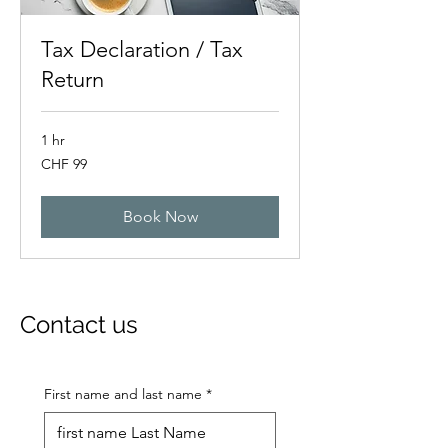
Tax Declaration / Tax
Return
1 hr
99
CHF 99
Swiss
francs
Book Now
Contact us
First name and last name
*