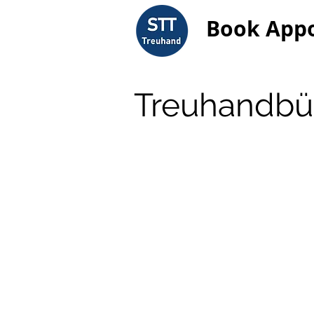
Book App
Treuhandbür