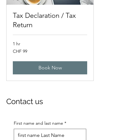
Tax Declaration / Tax
Return
1 hr
99
CHF 99
Swiss
francs
Book Now
Contact us
First name and last name
*