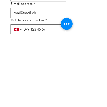
E-mail address
*
Mobile phone number
*
I need help with:
*
tax Declaration
Tax Consulting
I have read the privacy 
policy and terms and 
conditions
*
Submit