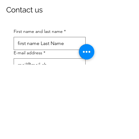
Contact us
First name and last name
*
E-mail address
*
Mobile phone number
*
I need help with:
*
tax Declaration
Tax Consulting
I have read the privacy 
policy and terms and 
conditions
*