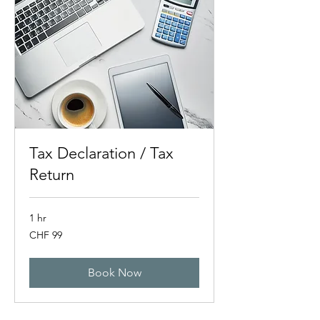
Tax Declaration / Tax
Return
1 hr
99
CHF 99
Swiss
francs
Book Now