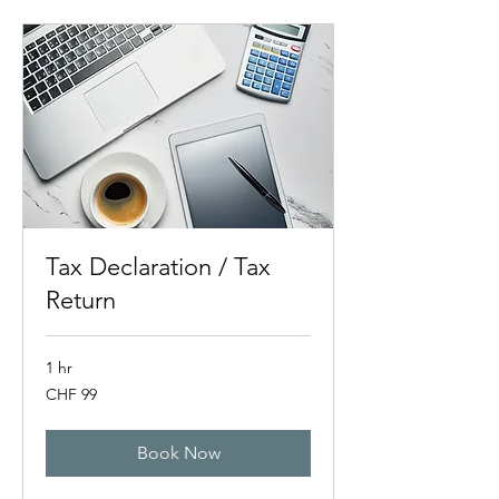
Tax Declaration / Tax
Return
1 hr
99
CHF 99
Swiss
francs
Book Now