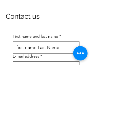
Contact us
First name and last name
*
E-mail address
*
Mobile phone number
*
I need help with:
*
tax Declaration
Tax Consulting
I have read the privacy 
policy and terms and 