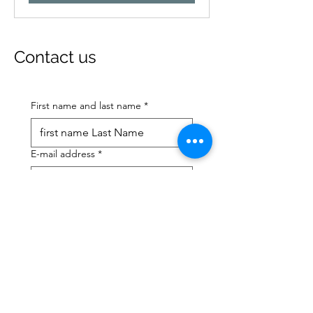
Contact us
First name and last name
*
E-mail address
*
Mobile phone number
*
I need help with:
*
tax Declaration
Tax Consulting
I have read the privacy 