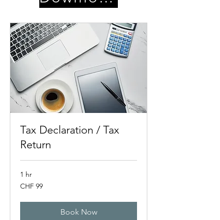
Tax Declaration / Tax
Return
1 hr
99
CHF 99
Swiss
francs
Book Now