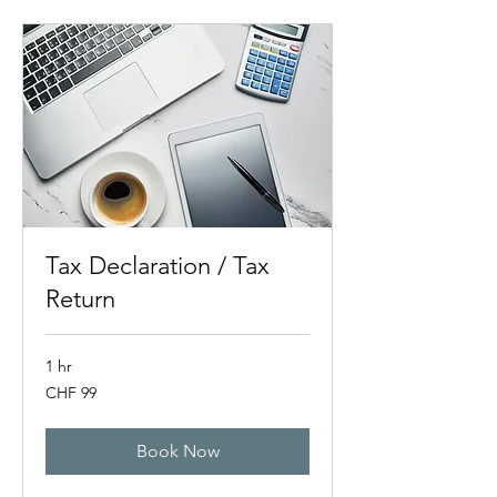
Tax Declaration / Tax
Return
1 hr
99
CHF 99
Swiss
francs
Book Now