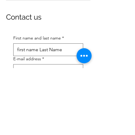
Contact us
First name and last name
*
E-mail address
*
Mobile phone number
*
I need help with:
*
tax Declaration
Tax Consulting
I have read the privacy 
policy and terms and 