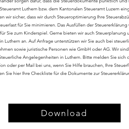
händer sorgen dafür, dass die Steuerdokumente pünktlich und 
 Steueramt Luthern bzw. dem Kantonalen Steueramt Luzern eing
en wir sicher, dass wir durch Steueroptimierung Ihre Steuerab
euerlast für Sie minimieren. Das Ausfüllen der Steuererklärung 
 für Sie zum Kinderspiel. Gerne bieten wir auch Steuerplanung 
n Luthern an. Auf Anfrage unterstützen wir Sie auch bei steuer
nehmen sowie juristische Personen wie GmbH oder AG. Wir sind 
 Steuerliche Angelegenheiten in Luthern. Bitte melden Sie sich 
on oder per Mail bei uns, wenn Sie Hilfe brauchen, Ihre Steuer
en Sie hier Ihre Checkliste für die Dokumente zur Steuererkläru
Download