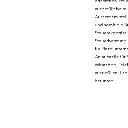
erfahrenen Treu
ausgefüllt beim
Ausserdem stell
und somit die St
Steuerexpertise
Steuerberatung i
für Einzelunter
Anlaufstelle für
WhatsApp, Telef
auszufüllen. Lad
herunter: