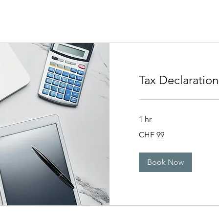
Tax Declaration
1 hr
99
CHF 99
Swiss
francs
Book Now