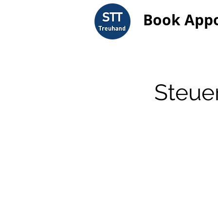
Book App
Steue