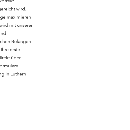
korrekt
ereicht wird.
züge maximieren
wird mit unserer
und
lichen Belangen
Ihre erste
direkt über
formulare
ng in Luthern