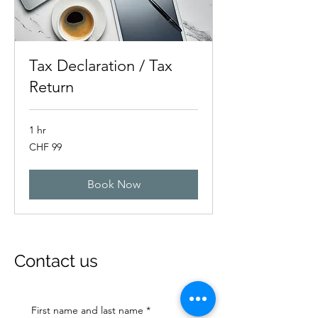
Tax Declaration / Tax
Return
1 hr
99
CHF 99
Swiss
francs
Book Now
Contact us
First name and last name
*