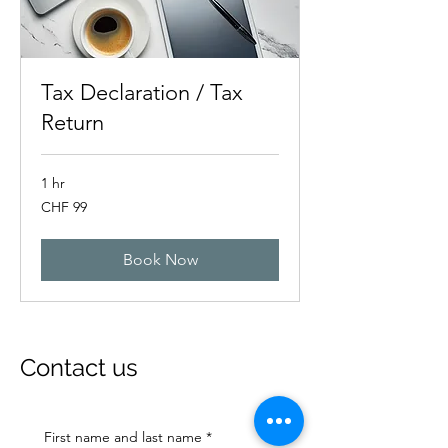
Tax Declaration / Tax
Return
1 hr
99
CHF 99
Swiss
francs
Book Now
Contact us
First name and last name
*