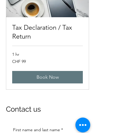
Tax Declaration / Tax
Return
1 hr
99
CHF 99
Swiss
francs
Book Now
Contact us
First name and last name
*