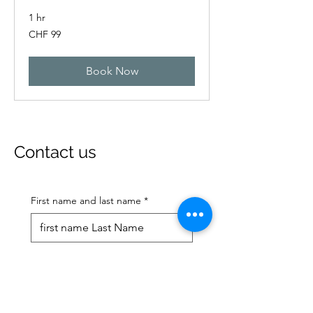
1 hr
99
CHF 99
Swiss
francs
Book Now
Contact us
First name and last name
*
E-mail address
*
Mobile phone number
*