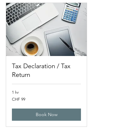
Tax Declaration / Tax
Return
1 hr
99
CHF 99
Swiss
francs
Book Now