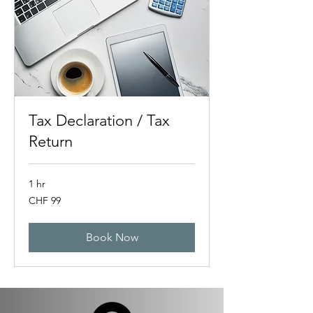
Tax Declaration / Tax
Return
1 hr
99
CHF 99
Swiss
francs
Book Now