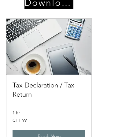
Download
Tax Declaration / Tax
Return
1 hr
99
CHF 99
Swiss
francs
Book Now