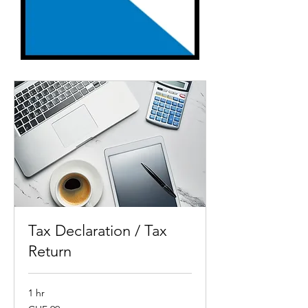
Tax Declaration / Tax
Return
1 hr
99