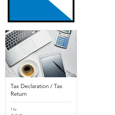
Tax Declaration / Tax
Return
1 hr
99