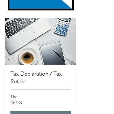
Tax Declaration / Tax
Return
1 hr
99
CHF 99
Swiss
francs