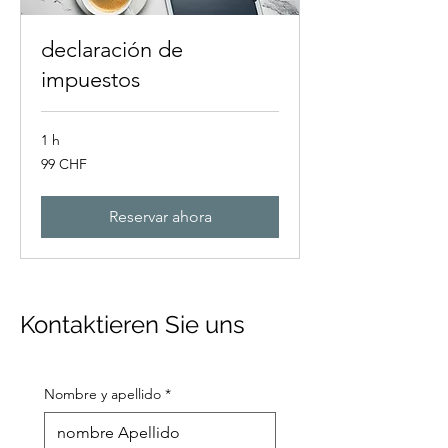
declaración de
impuestos
1 h
99
99 CHF
francos
suizos
Reservar ahora
Kontaktieren Sie uns
Nombre y apellido
*