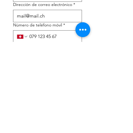
Dirección de correo electrónico
*
Número de teléfono móvil
*
Necesito ayuda con:
*
declaración de impuestos
Asesoramiento fiscal
He leído la política de 
privacidad y los términos y 
condiciones.
*
Entregar