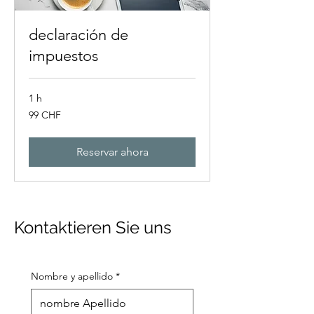
declaración de
impuestos
1 h
99
99 CHF
francos
suizos
Reservar ahora
Kontaktieren Sie uns
Nombre y apellido
*