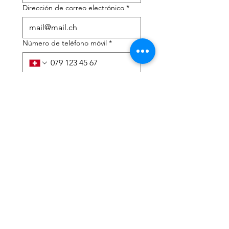
Dirección de correo electrónico
*
Número de teléfono móvil
*
Necesito ayuda con:
*
declaración de impuestos
Asesoramiento fiscal
He leído la política de 
privacidad y los términos y 
condiciones.
*
Entregar