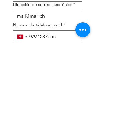
Dirección de correo electrónico
*
Número de teléfono móvil
*
Necesito ayuda con:
*
declaración de impuestos
Asesoramiento fiscal
He leído la política de 
privacidad y los términos y 
condiciones.
*
Entregar