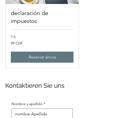
declaración de
impuestos
1 h
99
99 CHF
francos
suizos
Reservar ahora
Kontaktieren Sie uns
Nombre y apellido
*