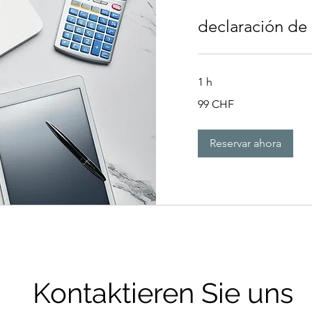
declaración de
1 h
99
99 CHF
francos
suizos
Reservar ahora
Kontaktieren Sie uns