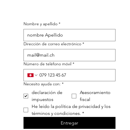
Nombre y apellido
*
Dirección de correo electrónico
*
Número de teléfono móvil
*
Necesito ayuda con:
*
declaración de
Asesoramiento
impuestos
fiscal
He leído la política de privacidad y los 
términos y condiciones.
*
Entregar