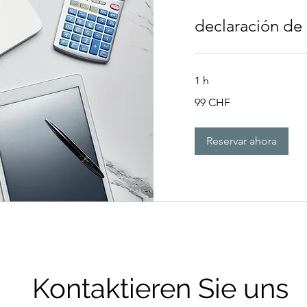
declaración de
1 h
99
99 CHF
francos
suizos
Reservar ahora
Kontaktieren Sie uns