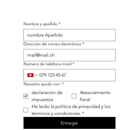
Nombre y apellido
*
Dirección de correo electrónico
*
Número de teléfono móvil
*
Necesito ayuda con:
*
declaración de
Asesoramiento
impuestos
fiscal
He leído la política de privacidad y los 
términos y condiciones.
*
Entregar