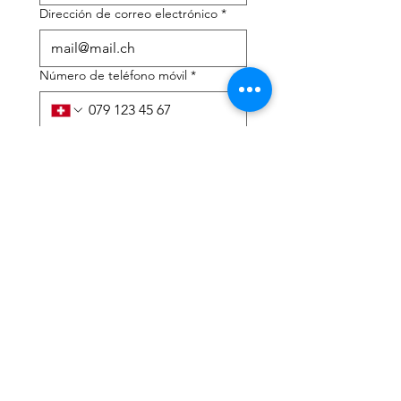
Dirección de correo electrónico
*
Número de teléfono móvil
*
Necesito ayuda con:
*
declaración de impuestos
Asesoramiento fiscal
He leído la política de 
privacidad y los términos y 
condiciones.
*
Entregar