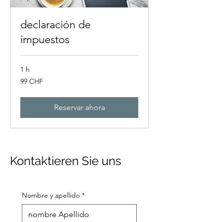
declaración de
impuestos
1 h
99
99 CHF
francos
suizos
Reservar ahora
Kontaktieren Sie uns
Nombre y apellido
*