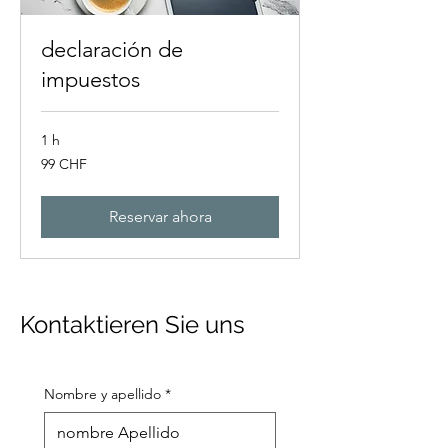
declaración de
impuestos
1 h
99
99 CHF
francos
suizos
Reservar ahora
Kontaktieren Sie uns
Nombre y apellido
*