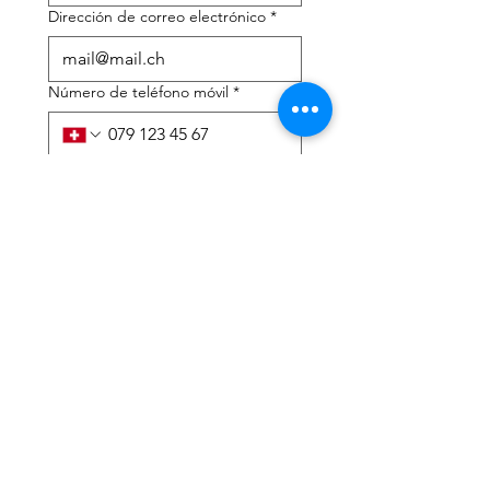
Dirección de correo electrónico
*
Número de teléfono móvil
*
Necesito ayuda con:
*
declaración de impuestos
Asesoramiento fiscal
He leído la política de 
privacidad y los términos y 
condiciones.
*
Entregar