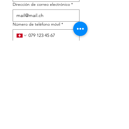
Dirección de correo electrónico
*
Número de teléfono móvil
*
Necesito ayuda con:
*
declaración de impuestos
Asesoramiento fiscal
He leído la política de 
privacidad y los términos y 
condiciones.
*
Entregar