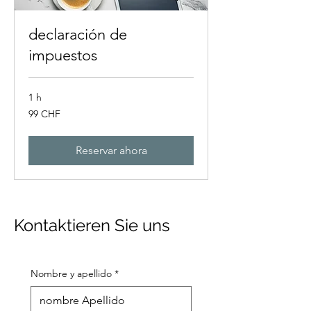
declaración de
impuestos
1 h
99
99 CHF
francos
suizos
Reservar ahora
Kontaktieren Sie uns
Nombre y apellido
*