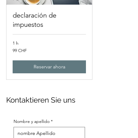
declaración de
impuestos
1 h
99
99 CHF
francos
suizos
Reservar ahora
Kontaktieren Sie uns
Nombre y apellido
*