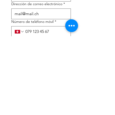
Dirección de correo electrónico
*
Número de teléfono móvil
*
Necesito ayuda con:
*
declaración de impuestos
Asesoramiento fiscal
He leído la política de 
privacidad y los términos y 
condiciones.
*
Entregar