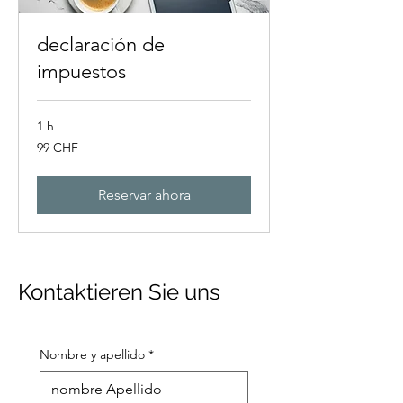
declaración de
impuestos
1 h
99
99 CHF
francos
suizos
Reservar ahora
Kontaktieren Sie uns
Nombre y apellido
*