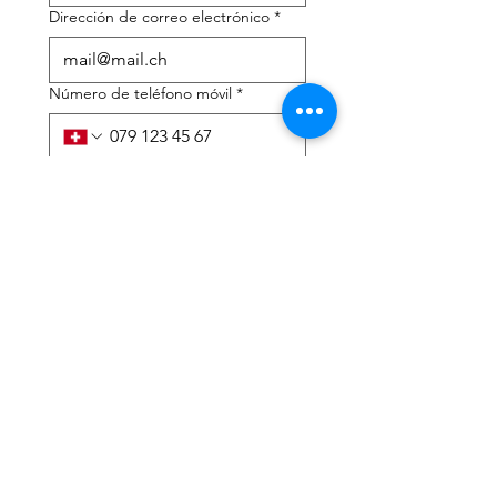
Dirección de correo electrónico
*
Número de teléfono móvil
*
Necesito ayuda con:
*
declaración de impuestos
Asesoramiento fiscal
He leído la política de 
privacidad y los términos y 
condiciones.
*
Entregar