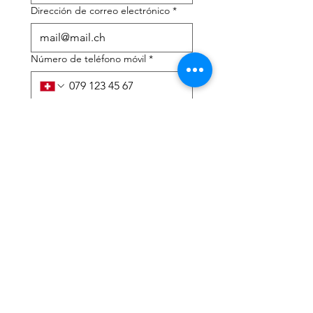
Dirección de correo electrónico
*
Número de teléfono móvil
*
Necesito ayuda con:
*
declaración de impuestos
Asesoramiento fiscal
He leído la política de 
privacidad y los términos y 
condiciones.
*
Entregar