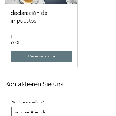
declaración de
impuestos
1 h
99
99 CHF
francos
suizos
Reservar ahora
Kontaktieren Sie uns
Nombre y apellido
*