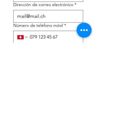
Dirección de correo electrónico
*
Número de teléfono móvil
*
Necesito ayuda con:
*
declaración de impuestos
Asesoramiento fiscal
He leído la política de 
privacidad y los términos y 
condiciones.
*
Entregar