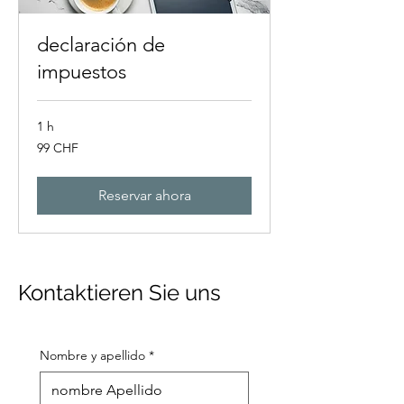
declaración de
impuestos
1 h
99
99 CHF
francos
suizos
Reservar ahora
Kontaktieren Sie uns
Nombre y apellido
*