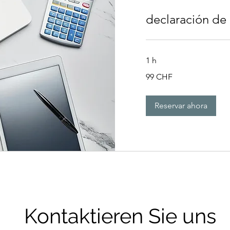
declaración de
1 h
99
99 CHF
francos
suizos
Reservar ahora
Kontaktieren Sie uns