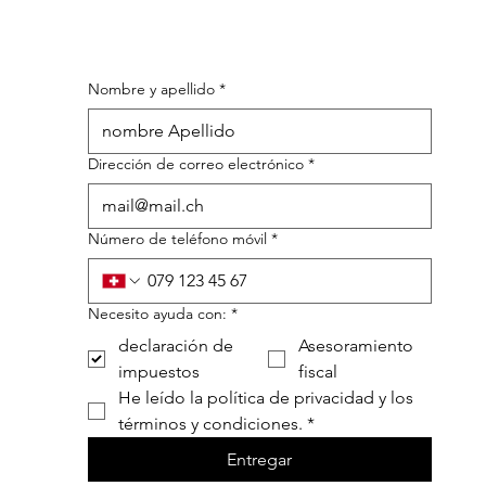
Nombre y apellido
*
Dirección de correo electrónico
*
Número de teléfono móvil
*
Necesito ayuda con:
*
declaración de
Asesoramiento
impuestos
fiscal
He leído la política de privacidad y los 
términos y condiciones.
*
Entregar