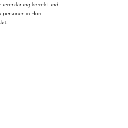
teuererklärung korrekt und
atpersonen in Höri
det.