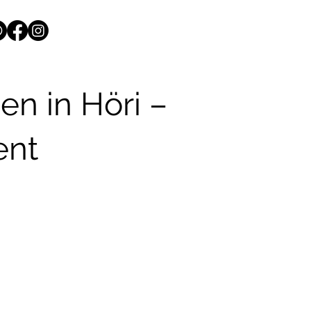
en in Höri –
ent