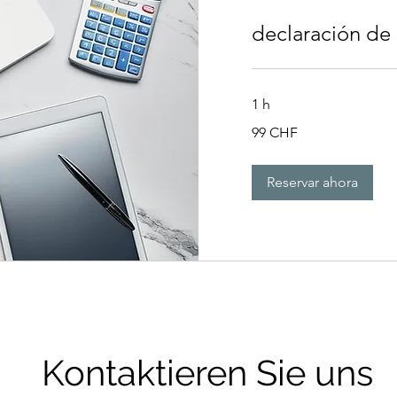
declaración de
1 h
99
99 CHF
francos
suizos
Reservar ahora
Kontaktieren Sie uns