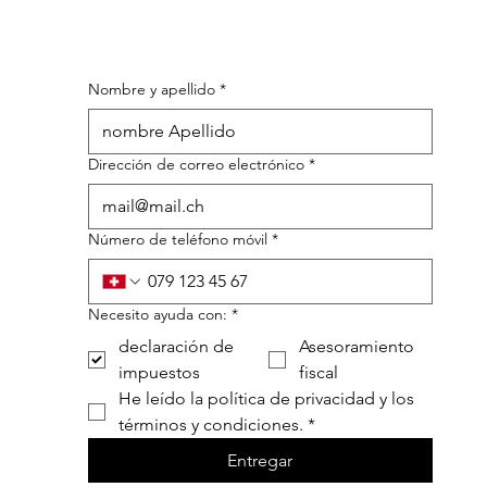
Nombre y apellido
*
Dirección de correo electrónico
*
Número de teléfono móvil
*
Necesito ayuda con:
*
declaración de
Asesoramiento
impuestos
fiscal
He leído la política de privacidad y los 
términos y condiciones.
*
Entregar