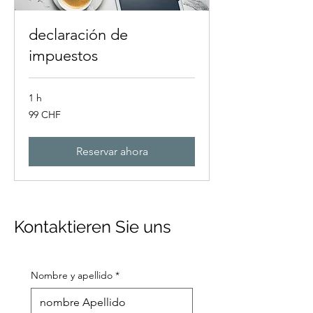
declaración de
impuestos
1 h
99
99 CHF
francos
suizos
Reservar ahora
Kontaktieren Sie uns
Nombre y apellido
*