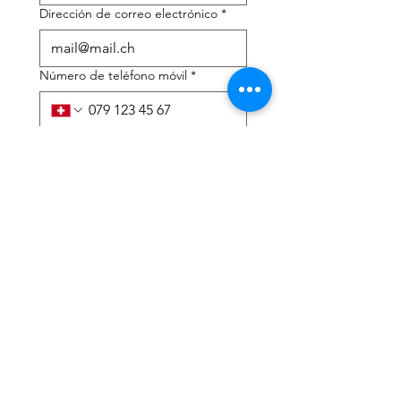
Dirección de correo electrónico
*
Número de teléfono móvil
*
Necesito ayuda con:
*
declaración de impuestos
Asesoramiento fiscal
He leído la política de 
privacidad y los términos y 
condiciones.
*
Entregar