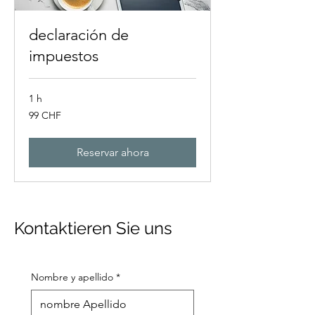
declaración de
impuestos
1 h
99
99 CHF
francos
suizos
Reservar ahora
Kontaktieren Sie uns
Nombre y apellido
*