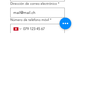
Dirección de correo electrónico
*
Número de teléfono móvil
*
Necesito ayuda con:
*
declaración de impuestos
Asesoramiento fiscal
He leído la política de 
privacidad y los términos y 
condiciones.
*
Entregar