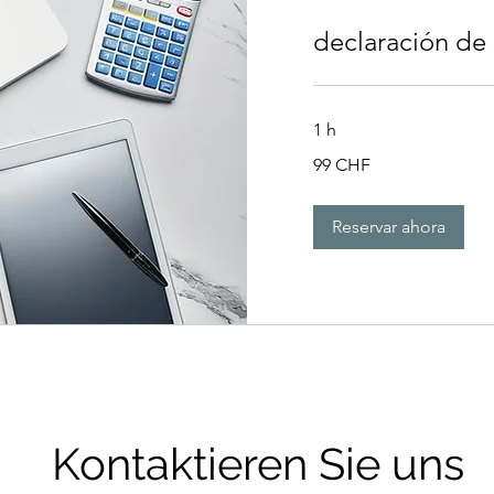
declaración de
1 h
99
99 CHF
francos
suizos
Reservar ahora
Kontaktieren Sie uns