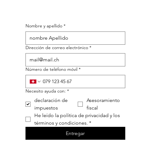
Nombre y apellido
*
Dirección de correo electrónico
*
Número de teléfono móvil
*
Necesito ayuda con:
*
declaración de
Asesoramiento
impuestos
fiscal
He leído la política de privacidad y los 
términos y condiciones.
*
Entregar