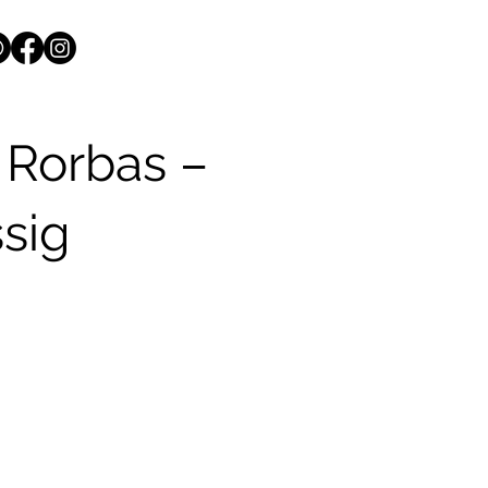
 Rorbas –
sig