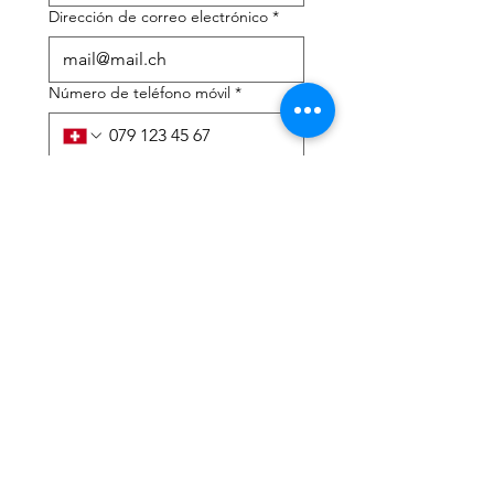
Dirección de correo electrónico
*
Número de teléfono móvil
*
Necesito ayuda con:
*
declaración de impuestos
Asesoramiento fiscal
He leído la política de 
privacidad y los términos y 
condiciones.
*
Entregar