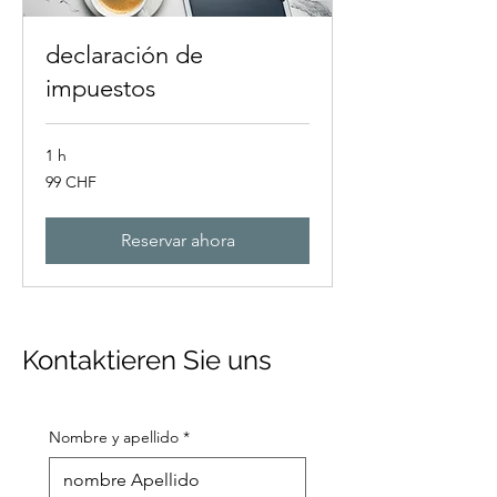
declaración de
impuestos
1 h
99
99 CHF
francos
suizos
Reservar ahora
Kontaktieren Sie uns
Nombre y apellido
*