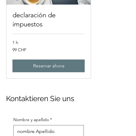
declaración de
impuestos
1 h
99
99 CHF
francos
suizos
Reservar ahora
Kontaktieren Sie uns
Nombre y apellido
*