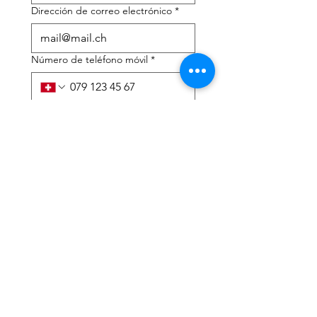
Dirección de correo electrónico
*
Número de teléfono móvil
*
Necesito ayuda con:
*
declaración de impuestos
Asesoramiento fiscal
He leído la política de 
privacidad y los términos y 
condiciones.
*
Entregar