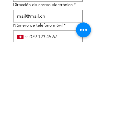
Dirección de correo electrónico
*
Número de teléfono móvil
*
Necesito ayuda con:
*
declaración de impuestos
Asesoramiento fiscal
He leído la política de 
privacidad y los términos y 
condiciones.
*
Entregar