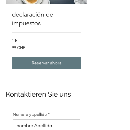
declaración de
impuestos
1 h
99
99 CHF
francos
suizos
Reservar ahora
Kontaktieren Sie uns
Nombre y apellido
*