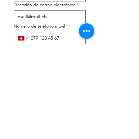
Dirección de correo electrónico
*
Número de teléfono móvil
*
Necesito ayuda con:
*
declaración de impuestos
Asesoramiento fiscal
He leído la política de 
privacidad y los términos y 
condiciones.
*
Entregar