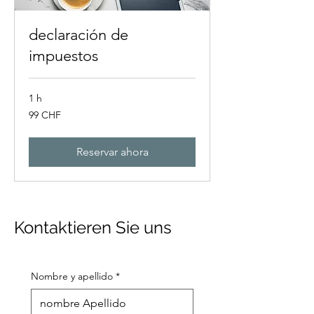
declaración de
impuestos
1 h
99
99 CHF
francos
suizos
Reservar ahora
Kontaktieren Sie uns
Nombre y apellido
*