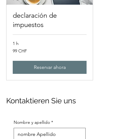
declaración de
impuestos
1 h
99
99 CHF
francos
suizos
Reservar ahora
Kontaktieren Sie uns
Nombre y apellido
*