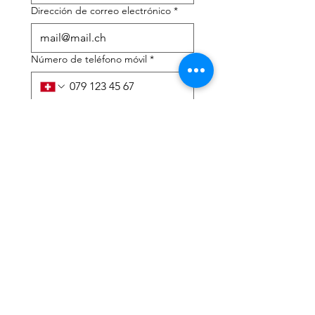
Dirección de correo electrónico
*
Número de teléfono móvil
*
Necesito ayuda con:
*
declaración de impuestos
Asesoramiento fiscal
He leído la política de 
privacidad y los términos y 
condiciones.
*
Entregar