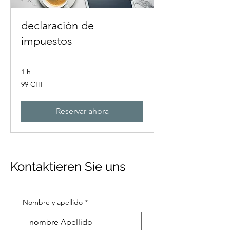
declaración de
impuestos
1 h
99
99 CHF
francos
suizos
Reservar ahora
Kontaktieren Sie uns
Nombre y apellido
*