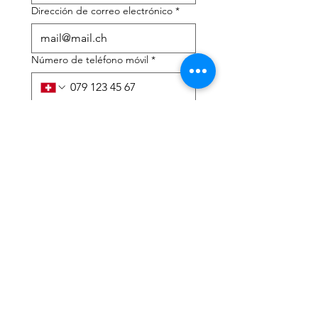
Dirección de correo electrónico
*
Número de teléfono móvil
*
Necesito ayuda con:
*
declaración de impuestos
Asesoramiento fiscal
He leído la política de 
privacidad y los términos y 
condiciones.
*
Entregar