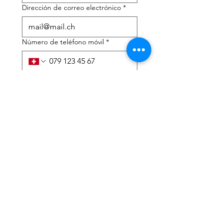
Dirección de correo electrónico
*
Número de teléfono móvil
*
Necesito ayuda con:
*
declaración de impuestos
Asesoramiento fiscal
He leído la política de 
privacidad y los términos y 
condiciones.
*
Entregar