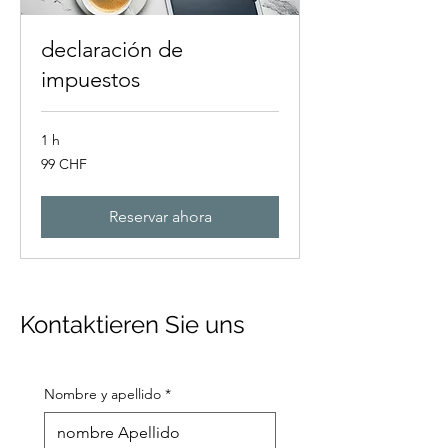
declaración de
impuestos
1 h
99
99 CHF
francos
suizos
Reservar ahora
Kontaktieren Sie uns
Nombre y apellido
*