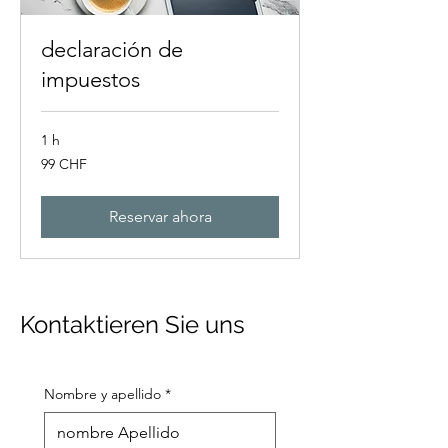
declaración de
impuestos
1 h
99
99 CHF
francos
suizos
Reservar ahora
Kontaktieren Sie uns
Nombre y apellido
*