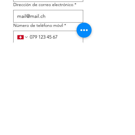
Dirección de correo electrónico
*
Número de teléfono móvil
*
Necesito ayuda con:
*
declaración de impuestos
Asesoramiento fiscal
He leído la política de 
privacidad y los términos y 
condiciones.
*
Entregar