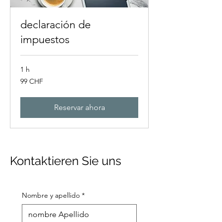
declaración de
impuestos
1 h
99
99 CHF
francos
suizos
Reservar ahora
Kontaktieren Sie uns
Nombre y apellido
*