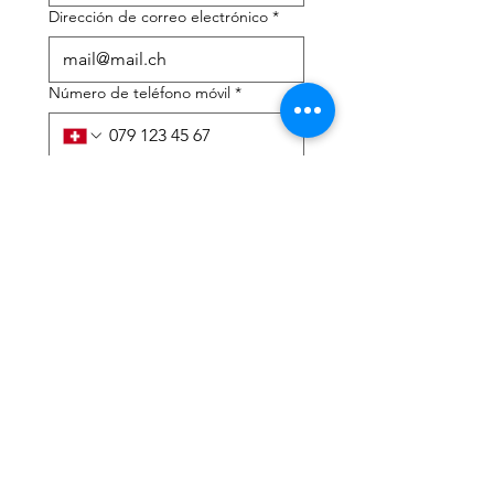
Dirección de correo electrónico
*
Número de teléfono móvil
*
Necesito ayuda con:
*
declaración de impuestos
Asesoramiento fiscal
He leído la política de 
privacidad y los términos y 
condiciones.
*
Entregar