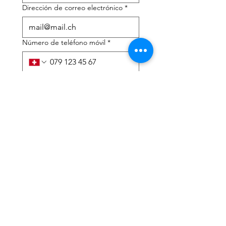
Dirección de correo electrónico
*
Número de teléfono móvil
*
Necesito ayuda con:
*
declaración de impuestos
Asesoramiento fiscal
He leído la política de 
privacidad y los términos y 
condiciones.
*
Entregar