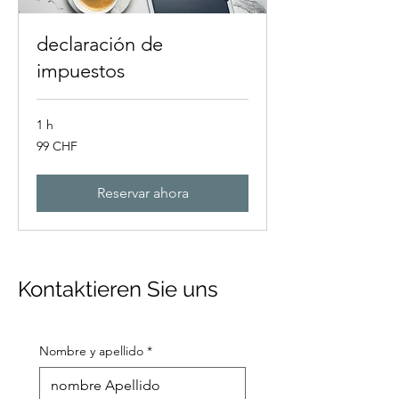
declaración de
impuestos
1 h
99
99 CHF
francos
suizos
Reservar ahora
Kontaktieren Sie uns
Nombre y apellido
*