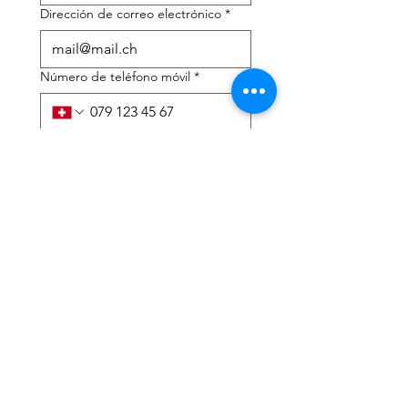
Dirección de correo electrónico
*
Número de teléfono móvil
*
Necesito ayuda con:
*
declaración de impuestos
Asesoramiento fiscal
He leído la política de 
privacidad y los términos y 
condiciones.
*
Entregar