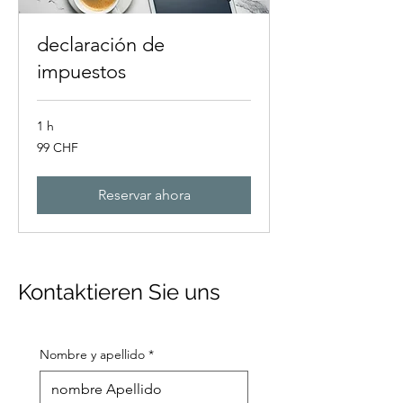
declaración de
impuestos
1 h
99
99 CHF
francos
suizos
Reservar ahora
Kontaktieren Sie uns
Nombre y apellido
*