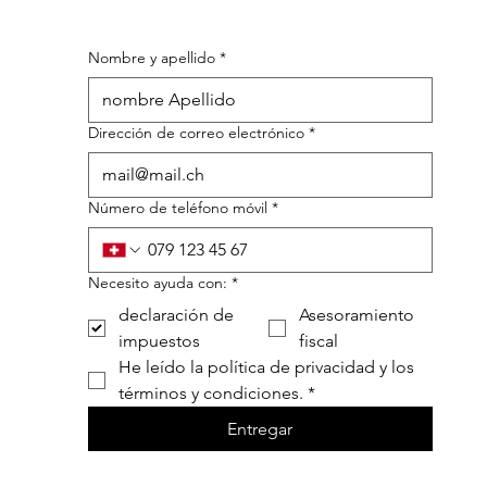
Nombre y apellido
*
Dirección de correo electrónico
*
Número de teléfono móvil
*
Necesito ayuda con:
*
declaración de
Asesoramiento
impuestos
fiscal
He leído la política de privacidad y los 
términos y condiciones.
*
Entregar