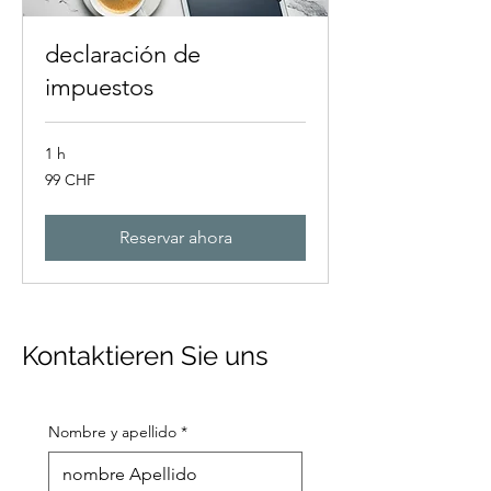
declaración de
impuestos
1 h
99
99 CHF
francos
suizos
Reservar ahora
Kontaktieren Sie uns
Nombre y apellido
*