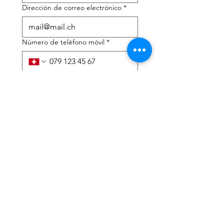
Dirección de correo electrónico
*
Número de teléfono móvil
*
Necesito ayuda con:
*
declaración de impuestos
Asesoramiento fiscal
He leído la política de 
privacidad y los términos y 
condiciones.
*
Entregar