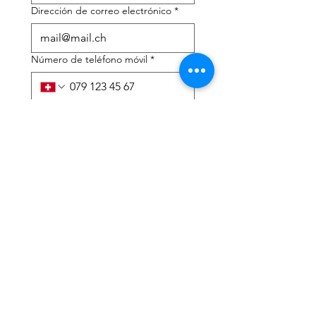
Dirección de correo electrónico
*
Número de teléfono móvil
*
Necesito ayuda con:
*
declaración de impuestos
Asesoramiento fiscal
He leído la política de 
privacidad y los términos y 
condiciones.
*
Entregar