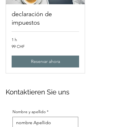
declaración de
impuestos
1 h
99
99 CHF
francos
suizos
Reservar ahora
Kontaktieren Sie uns
Nombre y apellido
*