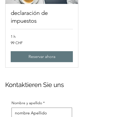
declaración de
impuestos
1 h
99
99 CHF
francos
suizos
Reservar ahora
Kontaktieren Sie uns
Nombre y apellido
*