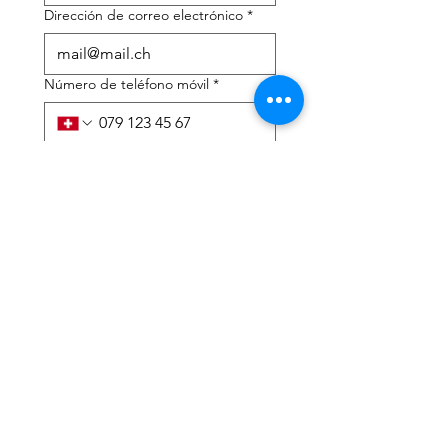
Dirección de correo electrónico
*
Número de teléfono móvil
*
Necesito ayuda con:
*
declaración de impuestos
Asesoramiento fiscal
He leído la política de 
privacidad y los términos y 
condiciones.
*
Entregar